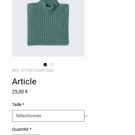
SKU : 217537123517253
Article
Prix
25,00 €
Taille
*
Quantité
*