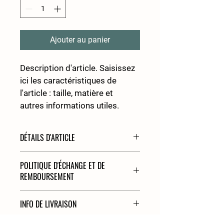
Ajouter au panier
Description d'article. Saisissez 
ici les caractéristiques de 
l'article : taille, matière et 
autres informations utiles.
DÉTAILS D'ARTICLE
Détails d'article. Saisissez ici les 
POLITIQUE D'ÉCHANGE ET DE
caractéristiques de l'article : taille, 
REMBOURSEMENT
matière et autres détails utiles. Cet 
emplacement est idéal pour expliquer 
Politique d'échange et de 
les avantages de cet article à vos 
INFO DE LIVRAISON
remboursement. Informez vos 
clients.
visiteurs des conditions d'échange et 
Condition de livraison. Idéal pour 