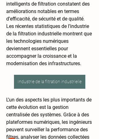
intelligents de filtration constatent des 
améliorations notables en termes 
d’efficacité, de sécurité et de qualité. 
Les récentes statistiques de l’industrie 
de la filtration industrielle montrent que 
les technologies numériques 
deviennent essentielles pour 
accompagner la croissance et la 
modernisation des infrastructures.
Industrie de la filtration industrielle
À propos
L’un des aspects les plus importants de 
Bienvenue dans le groupe ! Vous
cette évolution est la gestion 
pouvez communiquer avec d'au
...
Lire plus
centralisée des systèmes. Grâce à des 
plateformes numériques, les ingénieurs 
peuvent surveiller la performance des 
membres
filtres, analyser les données collectées 